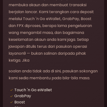
membuka akaun dan membuat transaksi
berjalan lancar. Kami terangkan cara deposit
melalui Touch 'n Go eWallet, GrabPay, Boost
dan FPX diproses, berapa lama pengeluaran
wang mengambil masa, dan bagaimana
keselamatan akaun anda kami jaga. Setiap
jawapan ditulis terus dari pasukan operasi
layanon9 — bukan salinan daripada pihak
ketiga. Jika
soalan anda tidak ada di sini, pasukan sokongan
kami sedia membantu pada bila-bila masa.
Touch 'n Go eWallet
GrabPay
Boost