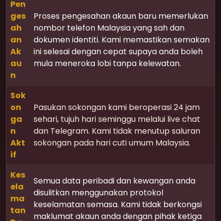
Pen
ges
Proses pengesahan akaun baru memerlukan
ah
nombor telefon Malaysia yang sah dan
an
dokumen identiti. Kami memastikan semakan
Ak
ini selesai dengan cepat supaya anda boleh
au
mula meneroka lobi tanpa kelewatan.
n
Sok
on
Pasukan sokongan kami beroperasi 24 jam
ga
sehari, tujuh hari seminggu melalui live chat
n
dan Telegram. Kami tidak menutup saluran
Akt
sokongan pada hari cuti umum Malaysia.
if
Kes
Semua data peribadi dan kewangan anda
ela
disulitkan menggunakan protokol
ma
keselamatan semasa. Kami tidak berkongsi
tan
maklumat akaun anda dengan pihak ketiga