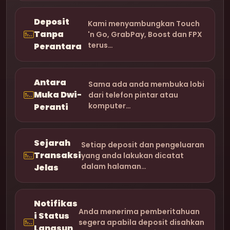
Deposit
Kami menyambungkan Touch
Tanpa
'n Go, GrabPay, Boost dan FPX
terus…
Perantara
Antara
Sama ada anda membuka lobi
Muka Dwi-
dari telefon pintar atau
komputer…
Peranti
Sejarah
Setiap deposit dan pengeluaran
Transaksi
yang anda lakukan dicatat
dalam halaman…
Jelas
Notifikas
Anda menerima pemberitahuan
i Status
segera apabila deposit disahkan
Langsun