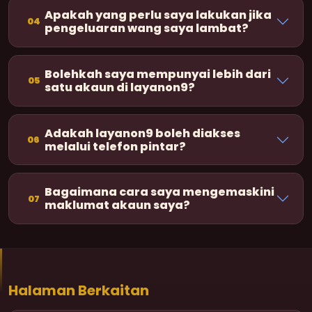
Apakah yang perlu saya lakukan jika
04
pengeluaran wang saya lambat?
Bolehkah saya mempunyai lebih dari
05
satu akaun di layanon9?
Adakah layanon9 boleh diakses
06
melalui telefon pintar?
Bagaimana cara saya mengemaskini
07
maklumat akaun saya?
Halaman Berkaitan