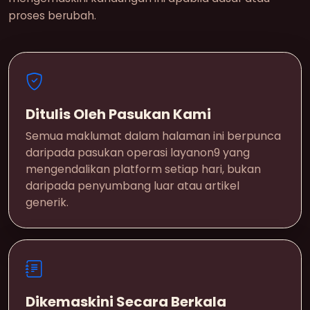
proses berubah.
Ditulis Oleh Pasukan Kami
Semua maklumat dalam halaman ini berpunca
daripada pasukan operasi layanon9 yang
mengendalikan platform setiap hari, bukan
daripada penyumbang luar atau artikel
generik.
Dikemaskini Secara Berkala