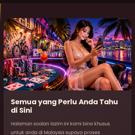
Semua yang Perlu Anda Tahu
di Sini
Halaman soalan lazim ini kami bina khusus
untuk anda di Malaysia supaya proses