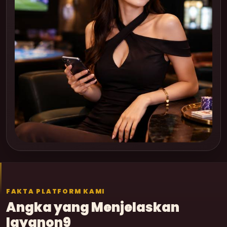
FAKTA PLATFORM KAMI
Angka yang Menjelaskan
layanon9