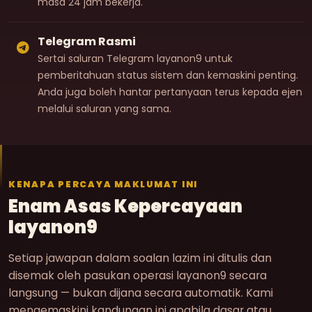
masa 24 jam bekerja.
Telegram Rasmi
Sertai saluran Telegram layanon9 untuk
pemberitahuan status sistem dan kemaskini penting.
Anda juga boleh hantar pertanyaan terus kepada ejen
melalui saluran yang sama.
KENAPA PERCAYA MAKLUMAT INI
Enam Asas Kepercayaan
layanon9
Setiap jawapan dalam soalan lazim ini ditulis dan
disemak oleh pasukan operasi layanon9 secara
langsung — bukan dijana secara automatik. Kami
mengemaskini kandungan ini apabila dasar atau