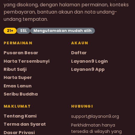
yang disokong, dengan halaman permainan, konteks
pembayaran, bantuan akaun dan nota undang-
undang tempatan.
21+
SSL
Mengutamakan mudah alih
PERMAINAN
AKAUN
Pusaran Besar
Daftar
Harta Tersembunyi
Layanon9 Login
Ribut Salji
Layanon9 App
Harta Super
Emas Lanun
Seribu Buddha
MAKLUMAT
HUBUNGI
Tentang Kami
support@layanon9.org
Terma dan Syarat
Perkhidmatan hanya
tersedia di wilayah yang
Dasar Privasi